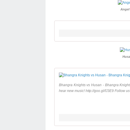
Angel 
Husa
Bhangra Knights vs Husan - Bhangra Knights
hear new music! http://goo.gl/fJ3E9 Follow us 