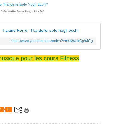
 "Haï delle Isole Nogli Ecchi"
Tiziano Ferro - Hai delle isole negli occhi
https://www.youtube.com/watch?v=mKWakGg94Cg
usique pour les cours Fitness
t
0