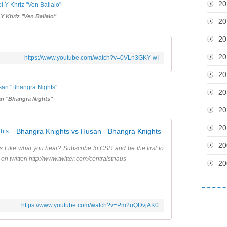
20
Y Khriz "Ven Bailalo"
20
20
20
https://www.youtube.com/watch?v=0VLn3GKY-wI
20
20
n "Bhangra Nights"
20
20
Bhangra Knights vs Husan - Bhangra Knights
20
 Like what you hear? Subscribe to CSR and be the first to
on twitter! http://www.twitter.com/centralstnaus
20
https://www.youtube.com/watch?v=Pm2uQDvjAK0