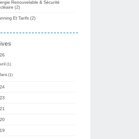
ergie Renouvelable & Sécurité
cléaire
(2)
anning Et Tarifs
(2)
ives
26
vril
(1)
ars
(1)
24
23
21
20
19