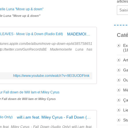
article
Email
le Luna "Move up & down"
MADEMOISELLE LUNA & MISS AUTUMN LEAVES - Move Up & Down (Radio Edit)
Caté
pple.com/be/album/move-up-down-ep/id385758651
Ex
ttp://twitter.com/GunRecordsBE Mademoiselle Luna has
(1
Ar
Ga
https://www.youtube.com/watch?v=9El3UODFlmk
Ou
Mé
 Fall down de Will Iam et Miley Cyrus
Ça
Li
will.i.am feat. Miley Cyrus - Fall Down (Audio Only)
St
m feat. Miley Cyrus - Fall Down (Audio Only) will.i.am feat.