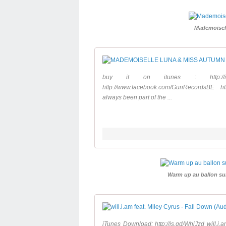
Mademoisel
buy it on itunes : http://itunes.a
http://www.facebook.com/GunRecordsBE h
always been part of the ...
Warm up au ballon sur
iTunes Download: http://is.gd/WhiJzd will.i.a