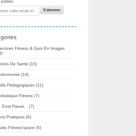
s publiés.
gories
ercices Fitness & Gym En Images
8)
ticles De Santé
(15)
stronomie
(14)
tils Pédagogiques
(11)
diatèque Fitness
(7)
 S'est Passé...
(7)
ens Pratiques
(6)
udio Fitness'space
(5)