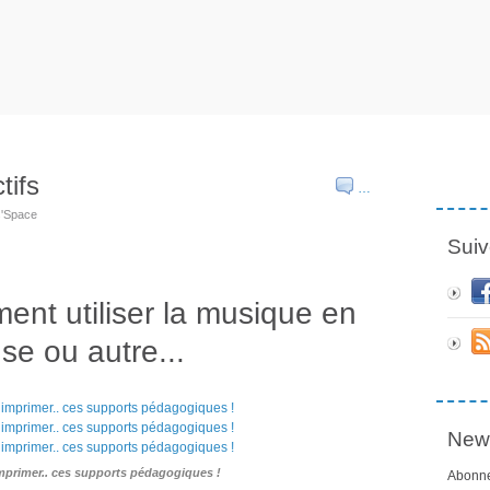
tifs
…
s'Space
Suiv
nt utiliser la musique en
se ou autre...
News
 imprimer.. ces supports pédagogiques !
Abonne