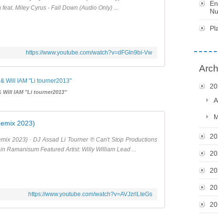
En
 feat. Miley Cyrus - Fall Down (Audio Only) ...
Nu
Pl
https://www.youtube.com/watch?v=dFGIn9bi-Vw
Arch
20
 Will IAM "Li tourner2013"
A
M
Remix 2023)
20
mix 2023) · DJ Assad Li Tourner ℗ Can't Stop Productions
in Ramanisum Featured Artist: Willy William Lead ...
20
20
20
https://www.youtube.com/watch?v=AVJzrlLteGs
20