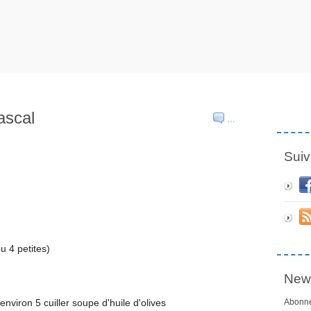
ascal
…
Suiv
u 4 petites)
News
nviron 5 cuiller soupe d'huile d'olives
Abonne