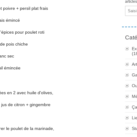
article
 poivre + persil plat frais
Email
ais émincé
d'épices pour poulet roti
Caté
 de pois chiche
Ex
(1
lanc sec
Ar
uil émincée
Ga
Ou
es en 2 avec huile d'olives,
Mé
 + jus de citron + gingembre
Ça
Li
tirer le poulet de la marinade,
St