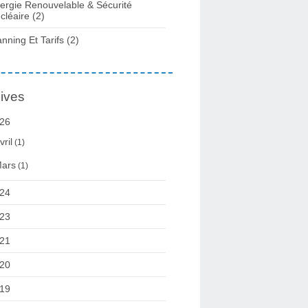
ergie Renouvelable & Sécurité
cléaire
(2)
anning Et Tarifs
(2)
ives
26
vril
(1)
ars
(1)
24
23
21
20
19