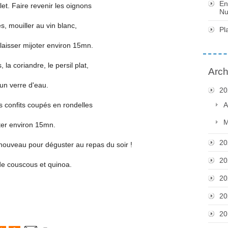
En
let. Faire revenir les oignons
Nu
s, mouiller au vin blanc,
Pl
 laisser mijoter environ 15mn.
 la coriandre, le persil plat,
Arch
 un verre d'eau.
20
ns confits coupés en rondelles
A
M
oter environ 15mn.
20
 à nouveau pour déguster au repas du soir !
20
 couscous et quinoa.
20
20
20