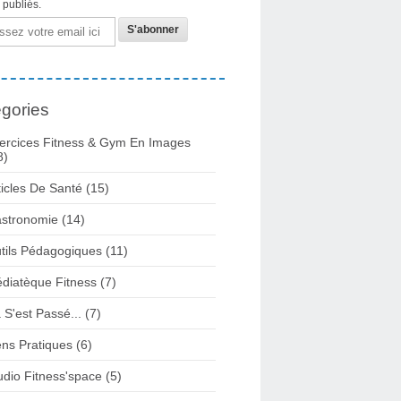
s publiés.
gories
ercices Fitness & Gym En Images
8)
ticles De Santé
(15)
stronomie
(14)
tils Pédagogiques
(11)
diatèque Fitness
(7)
 S'est Passé...
(7)
ens Pratiques
(6)
udio Fitness'space
(5)