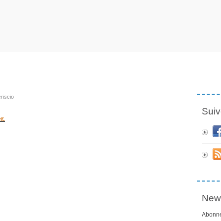
riscio
Suiv
r.
News
Abonne