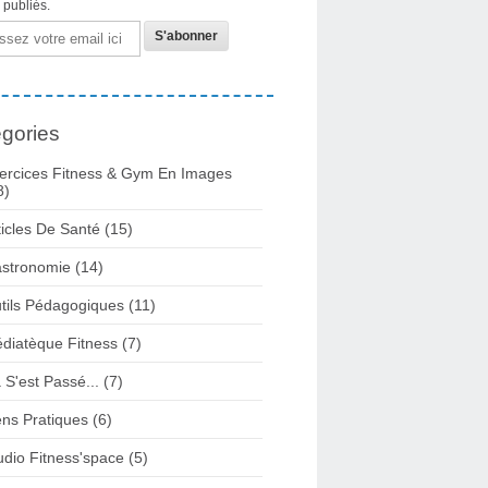
s publiés.
gories
ercices Fitness & Gym En Images
8)
ticles De Santé
(15)
stronomie
(14)
tils Pédagogiques
(11)
diatèque Fitness
(7)
 S'est Passé...
(7)
ens Pratiques
(6)
udio Fitness'space
(5)