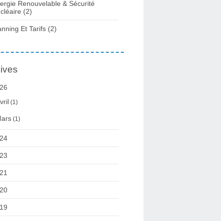
ergie Renouvelable & Sécurité
cléaire
(2)
anning Et Tarifs
(2)
ives
26
vril
(1)
ars
(1)
24
23
21
20
19