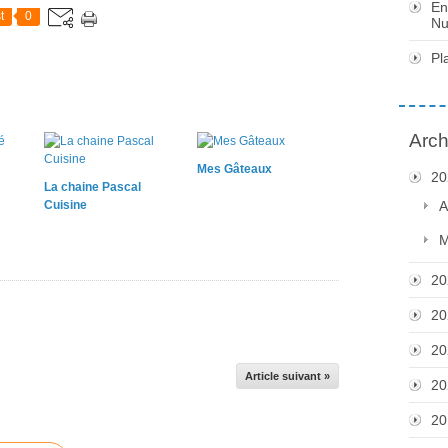
En
t
0
Nu
Pl
Arch
Mes Gâteaux
20
La chaine Pascal
Cuisine
A
M
20
20
20
Article suivant »
20
20