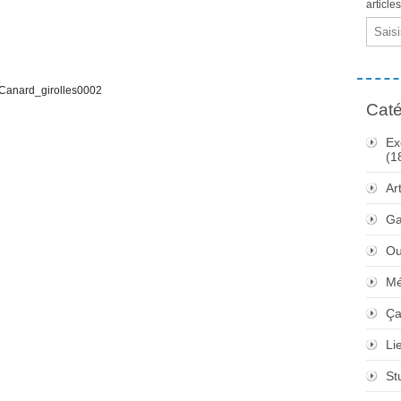
article
Email
Caté
Ex
(1
Ar
Ga
Ou
Mé
Ça
Li
St