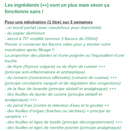
Les ingrédients (++) sont un plus mais sinon ça
fonctionne sans !
Pour une mécération (1 litre) sur 3 semaines
:
- un bocal parfait (avec caoutchouc pour étanchéité)
- du papier aluminium
- alccol à 70° modifié (environ 3 flacons de 250ml)
Penser à conserver les flacons vides pour y stocker votre
macération
après filtrage !!
La proportion des plantes et d'une poignée ou l'équivallent d'une
louche
- de thym (thymus vulgaris) ou du thym de cuisine +++
(principe anti-inflammatoire et antiseptique)
- du romarin (rosmarinus officinalis) (romarin de cuisine) +++
(principe circulatoire sanguin et de régulation des congestions)
- de la fleur de lavande (principe sédatif et analgésique) +++
- des feuilles de laurier de cuisine (principe sédatif et
analgésique) +++
- du persil frais (contre la rétention d'eau et la goutte) ++
- des feuilles d'origan (fraiches ou séchées) = principe du
camphre ++
- des feuilles et tiges de basilic (principe décongestionnant) +++
- des feuilles et tiges de menthe poivrée (principe analgésique)