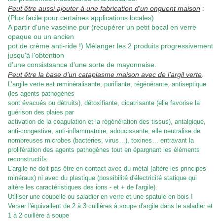
Peut être aussi ajouter à une fabrication d'un onguent maison
:
(Plus facile pour certaines applications locales)
A partir d'une vaseline pur (récupérer un petit bocal en verre
opaque ou un ancien
pot de crème anti-ride !) Mélanger les 2 produits progressivement
jusqu'à l'obtention
d'une consistsance d'une sorte de mayonnaise.
Peut être la base d'un cataplasme maison avec de l'argil verte
.
L’argile verte est reminéralisante, purifiante, régénérante, antiseptique
(les agents pathogènes
sont évacués ou détruits), détoxifiante, cicatrisante (elle favorise la
guérison des plaies par
activation de la coagulation et la régénération des tissus), antalgique,
anti-congestive, anti-inflammatoire, adoucissante, elle neutralise de
nombreuses microbes (bactéries, virus…), toxines…
entravant la
prolifération des agents pathogènes tout en épargnant les éléments
reconstructifs.
L'argile ne doit pas être en contact avec du métal (altère les principes
minéraux)
ni avec du plastique (possibilité d'électricité statique qui
altère les caractéristiques
des ions - et + de l'argile).
Utiliser une coupelle ou saladier en verre et une spatule en bois !
Verser l'équivallent de 2 à 3 cuillères à soupe d'argile dans le saladier et
1 à 2 cuillère à soupe