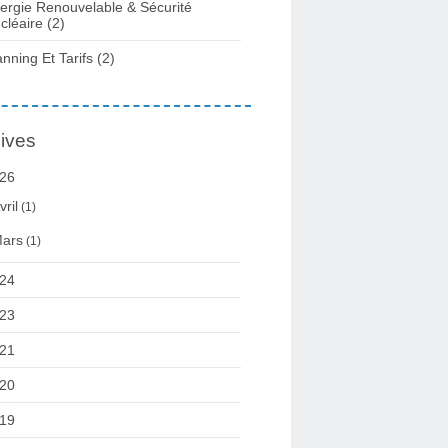
ergie Renouvelable & Sécurité
cléaire
(2)
anning Et Tarifs
(2)
ives
26
vril
(1)
ars
(1)
24
23
21
20
19