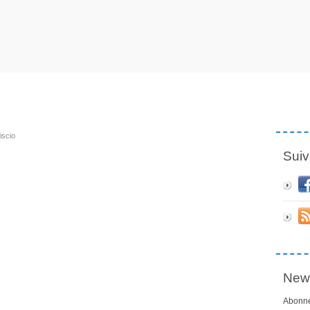
iscio
Suiv
News
Abonne