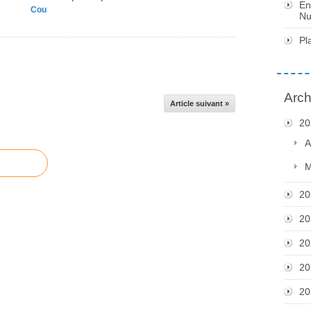
En
Cou
Nu
Pl
Arch
Article suivant »
20
A
M
20
20
20
20
20