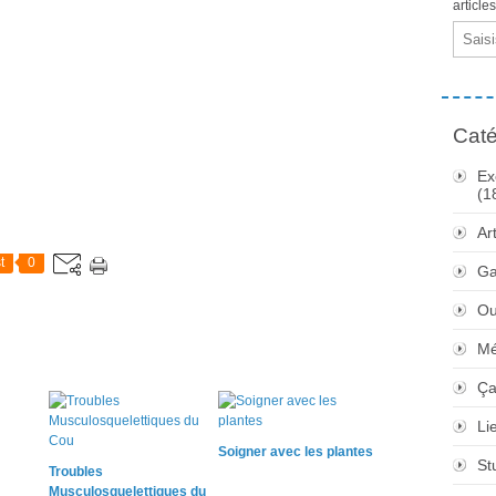
article
Email
Caté
Ex
(1
Ar
t
0
Ga
Ou
Mé
Ça
Li
Soigner avec les plantes
St
Troubles
Musculosquelettiques du