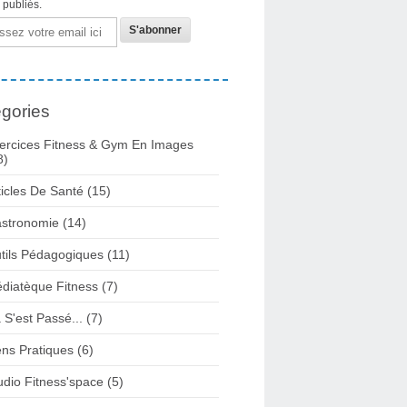
s publiés.
gories
ercices Fitness & Gym En Images
8)
ticles De Santé
(15)
stronomie
(14)
tils Pédagogiques
(11)
diatèque Fitness
(7)
 S'est Passé...
(7)
ens Pratiques
(6)
udio Fitness'space
(5)