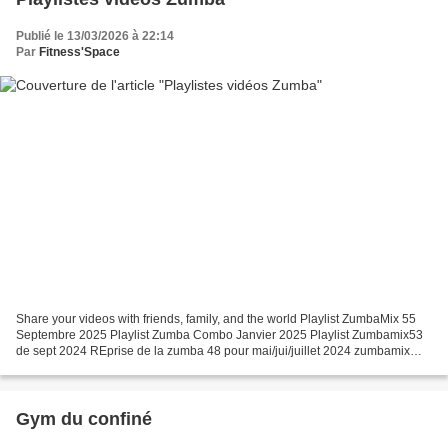
Publié le 13/03/2026 à 22:14
Par
Fitness'Space
Share your videos with friends, family, and the world Playlist ZumbaMix 55
Septembre 2025 Playlist Zumba Combo Janvier 2025 Playlist Zumbamix53
de sept 2024 REprise de la zumba 48 pour mai/jui/juillet 2024 zumbamix
n°52 janvier 2024 avec mes meilleurs...
Gym du confiné