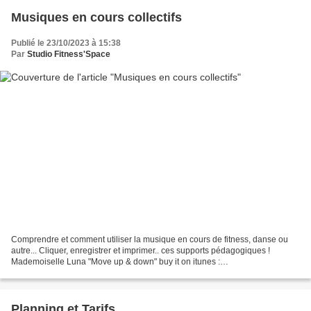
Musiques en cours collectifs
Publié le 23/10/2023 à 15:38
Par
Studio Fitness'Space
Comprendre et comment utiliser la musique en cours de fitness, danse ou
autre... Cliquer, enregistrer et imprimer.. ces supports pédagogiques !
Mademoiselle Luna "Move up & down" buy it on itunes :
http://itunes.apple.com/be/album/move-up-down-ep/id385758651...
Planning et Tarifs