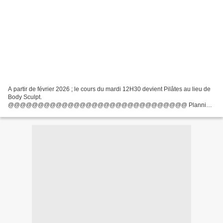
A partir de février 2026 ; le cours du mardi 12H30 devient Pilâtes au lieu de
Body Sculpt.
@@@@@@@@@@@@@@@@@@@@@@@@@@@@@@ Planning
des cours & tarifs 2026 Share your videos with friends, family, and the world
Playlist ZumbaMix 55 Septembre 2025 Depuis...